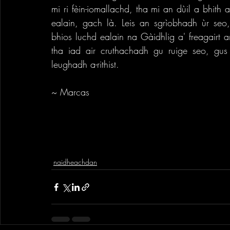
mi ri fèin-iomallachd, tha mi an dùil a bhith 
ealain, gach là. Leis an sgrìobhadh ùr seo, 
bhios luchd ealain na Gàidhlig a' freagairt an 
tha iad air cruthachadh gu ruige seo, gus 
leughadh a-rithist.
~ Marcas
naidheachdan