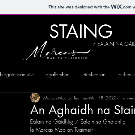
This site was designed with the
.com
w
STAING
/ EALAIN NA GÀI
blogaichean uile
agallamhan
lèirmheasan
ro-sheal
Marcas Mac an Tuairneir
Mar 18, 2020
1 min re
An Aghaidh na Sta
Ealain na Gàidhlig / Ealain sa Ghàidhlig 
le Marcas Mac an Tuairneir