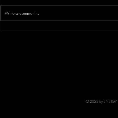
Write a comment...
Òran na Cille / Arrane ny
Fàilte gu Pa
Killey / Amhrán na Cille
Bhig - Becom
© 2023 by ENERGY FL