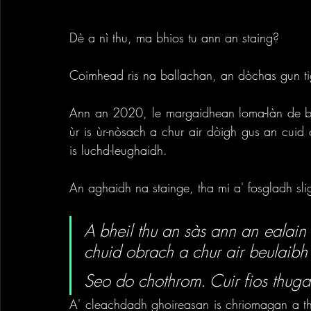
Dè a nì thu, ma bhios tu ann an staing? 
Coimhead ris na ballachan, an dòchas gun ti
Ann an 2020, le margaidhean loma-làn de bha
ùr is ùr-nòsach a chur air dòigh gus an cuid 
is luchd-leughaidh. 
An aghaidh na stainge, tha mi a' fosgladh sli
A bheil thu an sàs ann an ealain
chuid obrach a chur air beulaibh
Seo do chothrom. Cuir fios thug
A' cleachdadh ghoireasan is chriomagan a tha r