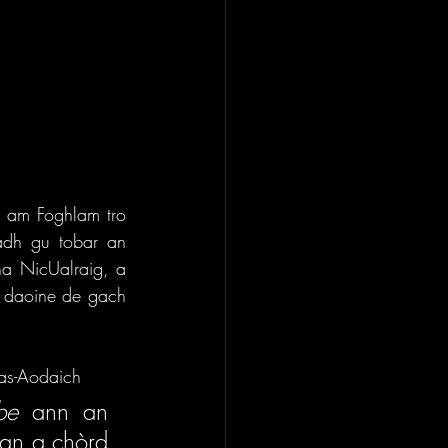
n am Foghlam tro 
adh gu tobar an 
a NicUalraig, a 
 daoine de gach 
as-Aodaich
be 
ann an 
an a chòrd 