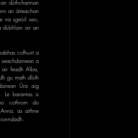
n an dùthchannan 
nn an àiteachan 
e na sgeòil seo, 
 dùbhlain air an 
abhas cofhuirt a 
n seachdainean a 
 air feadh Alba, 
dh gu math dlùth 
airean Ùra aig 
 Le barantas is 
eo cothrom do 
Anna, as aithne 
thionndadh. 