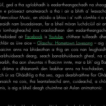
il, ged a tha sgrìobhadh is eadar-theangachadh na shaogha
e pròiseact amaitearach a tha i air a bhith a’ leasachad
tercolour Music, an stiùidio a bhios i a’ ruith còmhla ri a 
araidh nam bruadairean, far a bheil mòran luchd-ciùil air an 
n ìomhaigheachd sna craolaidhean den eadar-theangach
haibideal air 
Facebook
 is 
Youtube
, chìthear tuilleadh dh
hlàir as ùire aice – 
Glaschu: Hometown Lovesong
 – aig 
fhaicinn anns na bhideothan a thig an cois nan leughaidhe
-bhuidseach dearg, seach bana-bhuidseach gheal, na cat
rbh, tha aon sheuntas ri fhaicinn innte, mar a bh’ aig Ba
th dràma a dhèanamh den leabhar anns na h-ochdadan, a
h ùr sa Ghàidhlig a tha seo, agus dearbh-aithne fìor Ghà
àrsaich na cois, tha leantaileachd ann, cuideachd, a chò
-nis, is aig a bheil deagh chuimhne air Aslan 
animatronic
. 