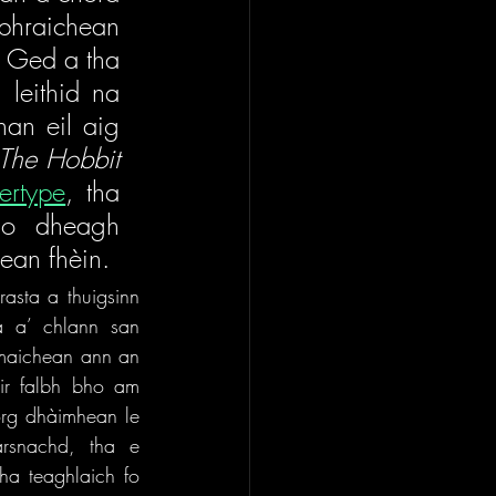
hraichean 
 Ged a tha 
leithid na 
an eil aig 
The Hobbit 
ertype
, tha 
do dheagh 
ean fhèin.
asta a thuigsinn 
a a’ chlann san 
maichean ann an 
ir falbh bho am 
org dhàimhean le 
snachd, tha e 
a teaghlaich fo 