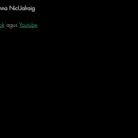
nna NicUalraig
ok
 agus 
Youtube