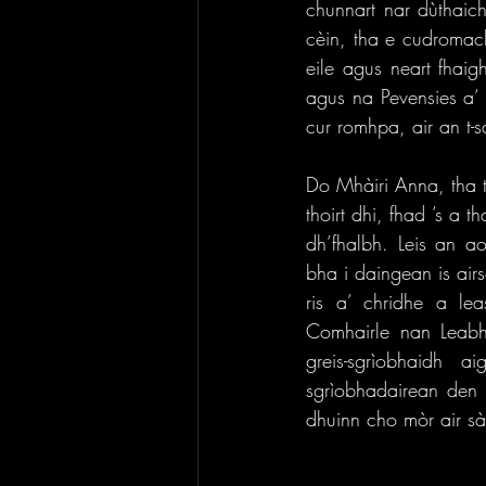
chunnart nar dùthaich
cèin, tha e cudromac
eile agus neart fhaig
agus na Pevensies a’ 
cur romhpa, air an t-
Do Mhàiri Anna, tha ti
thoirt dhi, fhad ’s a
dh’fhalbh. Leis an ao
bha i daingean is air
ris a’ chridhe a le
Comhairle nan Leabh
greis-sgrìobhaidh
sgrìobhadairean den 
dhuinn cho mòr air sài