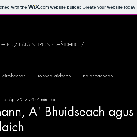
igned with the
.com
website builder. Create your website today.
DHLIG / EALAIN TRON GHÀIDHLIG /
lèirmheasan
ro-sheallaidhean
naidheachdan
rneir
Apr 26, 2020
4 min read
ann, A' Bhuidseach agu
daich