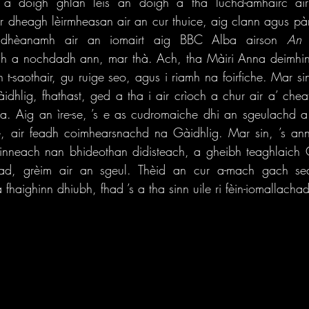
a dòigh ghlan leis an dòigh a tha luchd-amhairc air 
r dheagh lèirmheasan air an cur thuice, aig clann agus pàra
dhèanamh air an iomairt aig BBC Alba airson 
An 
idh a nochdadh ann, mar thà. Ach, tha Màiri Anna deimhin
t-saothair, gu ruige seo, agus i riamh na foirfiche. Mar sin
idhlig, fhathast, ged a tha i air crìoch a chur air a’ chea
a. Aig an ìre-se, ’s e as cudromaiche dhi an sgeulachd a 
 air feadh coimhearsnachd na Gàidhlig. Mar sin, ’s ann t
rsinneach nan bhideothan didisteach, a gheibh teaghlaich
iad, grèim air an sgeul. Thèid an cur a-mach gach sea
haighinn dhiubh, fhad ’s a tha sinn uile ri fèin-iomallachad