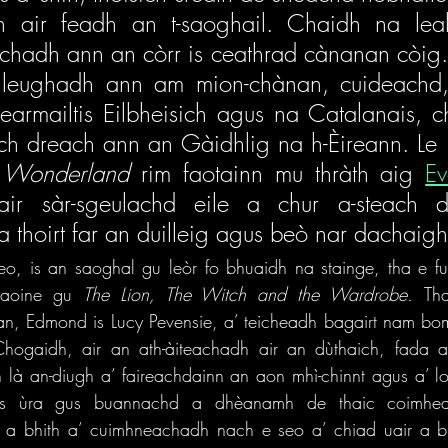
h air feadh an t-saoghail. Chaidh na leab
chadh ann an còrr is ceathrad cànanan còig.
 leughadh ann am mion-chànan, cuideachd, 
armailtis Eilbheisich agus na Catalanais, ch
ch dreach ann an Gàidhlig na h-Èireann. Le 
n Wonderland 
rim faotainn mu thràth aig 
Ev
ir sàr-sgeulachd eile a chur a-steach 
 thoirt far an duilleig agus beò nar dachaigh
o, is an saoghal gu leòr fo bhuaidh na stainge, tha e fur
daoine gu 
The Lion, The Witch and the Wardrobe. 
Th
san, Edmond is Lucy Pevensie, a’ teicheadh bagairt nam bo
hogaidh, air an ath-àiteachadh air an dùthaich, fada a
 là an-diugh a’ faireachdainn an aon mhì-chinnt agus a’ l
is ùra gus buannachd a dhèanamh de thaic coimhear
 a bhith a’ cuimhneachadh nach e seo a’ chiad uair a bh