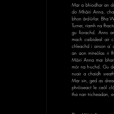
Mar a bhiodhar an dù
do Mhàiri Anna, chan 
bhon àrd-ùrlar. Bha Wa
Turner, riamh na fhact
gu fìorachd. Anns a
mach caibideal air c
chleachd i airson a’ c
an aon mit-eòlas ri 
Màiri Anna mar bhana
mòr na h-uchd. Gu dea
nuair a chaidh srea
Mar sin, ged as dreac
phròiseact le ceòl cl
tha nan tricheadan, a