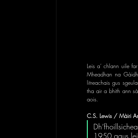
Leis a’ chlann uile f
Mheadhan na Gàidhlig
litreachais gus sgeu
tha air a bhith ann 
aois.
C.S. Lewis / Màiri A
Dh’fhoillsiche
1950 agus leis