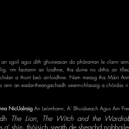
ar an sgoil agus dìth ghoireasan do phàrantan le clann an
, rim faotainn air loidhne, tha duine no dithis air tille
lachdan a thoirt beò air-loidhne. Nam measg tha Màiri Ann
sàs ann an eadar-theangachadh seann-chlasaig a chòrdas ri
nna NicUalraig 
An Leòmhann, A' Bhuidseach Agus Am Pre
adh 
The Lion, The Witch and the Wardro
 a’ shin, thòisich sreath de sheachd nobhaile