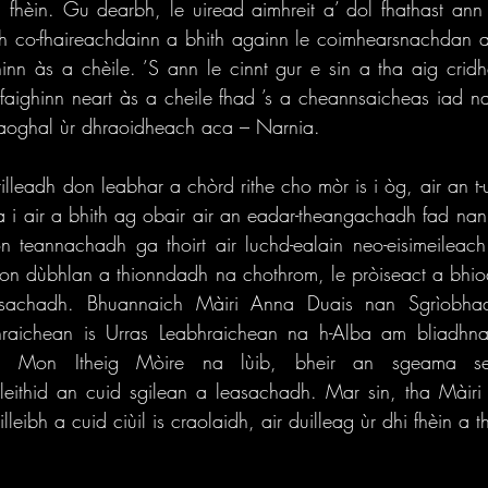
 fhèin. Gu dearbh, le uiread aimhreit a’ dol fhathast an
h co-fhaireachdainn a bhith againn le coimhearsnachdan a
hinn às a chèile. ’S ann le cinnt gur e sin a tha aig cridh
faighinn neart às a cheile fhad ’s a cheannsaicheas iad na
saoghal ùr dhraoidheach aca – Narnia. 
lleadh don leabhar a chòrd rithe cho mòr is i òg, air an t-u
 tha i air a bhith ag obair air an eadar-theangachadh fad na
n teannachadh ga thoirt air luchd-ealain neo-eisimeileach
son dùbhlan a thionndadh na chothrom, le pròiseact a bhio
asachadh. Bhuannaich Màiri Anna Duais nan Sgrìobhad
raichean is Urras Leabhraichean na h-Alba am bliadhna.
 aig Mon Itheig Mòire na lùib, bheir an sgeama s
leithid an cuid sgilean a leasachadh. Mar sin, tha Màiri 
lleibh a cuid ciùil is craolaidh, air duilleag ùr dhi fhèin a 