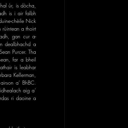
l ùr, is dòcha, 
h is i air falbh 
duine-chèile Nick 
rùintean a thoirt 
adh, gan cur a-
en dealbhachd a 
Sean Purcer. Tha 
an, far a bheil 
hair is leabhar 
rbara Kellerman, 
irson a’ BhBC. 
idhealach aig a’ 
rdas ri daoine a 