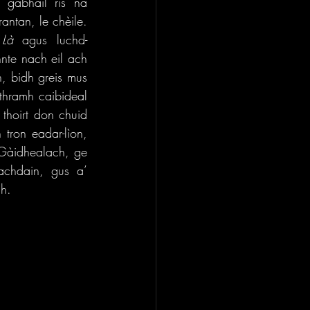
gabhail ris na 
ntan, le chèile. 
Là
 agus luchd-
nte nach eil ach 
, bidh greis mus 
thramh caibideal 
thoirt don chuid 
ron eadar-lìon, 
 Gàidhealach, ge 
chdain, gus a’ 
h.  