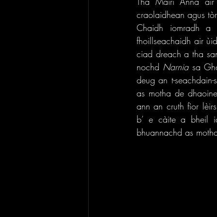
Tha Màiri Anna air 
craolaidhean agus tòr
Chaidh iomradh a 
fhoillseachaidh air ù
ciad dreach a tha san 
nochd 
Narnia
 sa Ghà
deug an t-seachdain-s
as motha de dhaoine,
ann an cruth fìor lèi
b’ e càite a bheil 
bhuannachd as motha f