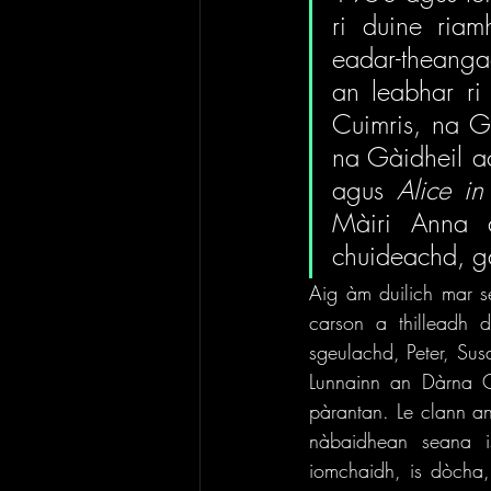
ri duine riam
eadar-theanga
an leabhar ri
Cuimris, na Ge
na Gàidheil a
agus 
Alice i
Màiri Anna a
chuideachd, ga
Aig àm duilich mar se
carson a thilleadh 
sgeulachd, Peter, Su
Lunnainn an Dàrna C
pàrantan. Le clann an
nàbaidhean seana 
iomchaidh, is dòcha,