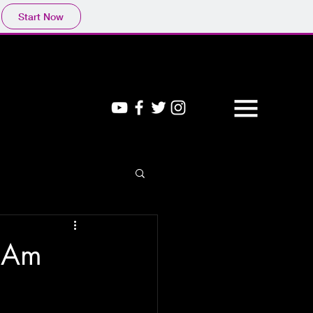
Start Now
s Am