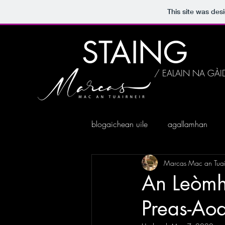
This site was des
STAING
/ EALAIN NA GÀI
blogaichean uile
agallamhan
Marcas Mac an Tuai
An Leòmh
Preas-Ao